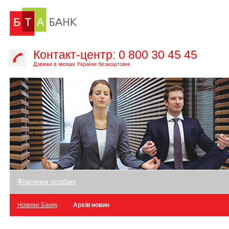
Контакт-центр: 0 800 30 45 45
Дзвінки в межах України безкоштовні
Фізичним особам
Новини Банку
Архів новин