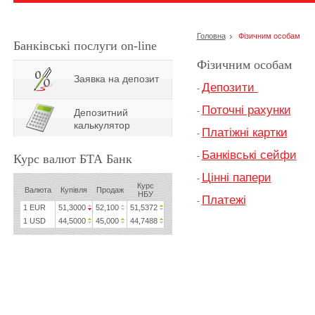
Головна
Фізичним особам
Банківські послуги on-line
Фізичним особам
Заявка на депозит
Депозити
-
Поточні рахунки
-
Депозитний
калькулятор
Платіжні картки
-
Банківські сейфи
-
Курс валют БТА Банк
Цінні папери
-
Курс
Валюта
Купівля
Продаж
НБУ
Платежі
-
1 EUR
51,3000
52,100
51,5372
1 USD
44,5000
45,000
44,7488