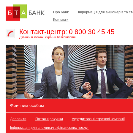
Про банк
Інформація для акціонерів та с
Контакти
Контакт-центр: 0 800 30 45 45
Дзвінки в межах України безкоштовні
Фізичним особам
Депозити
Поточні рахунки
Акредитовані страхові компанії
Інформація для споживачів фінансових послуг