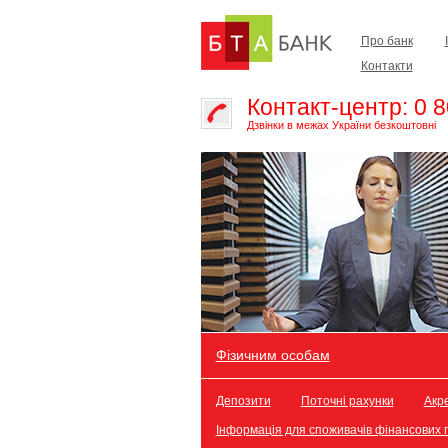
Про банк
Контакти
Контакт-центр: 0 8
Дзвінки в межах України безкоштовні
Фізичним особам
Депозити
Поточні рахунки
Акре
Інформація для споживачів фінансових 