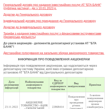
Генеральний договір про надання інвестиційних послуг АТ "БТА БАНК"
(публічна частина) - діє з 10.01.2023 р.
Додатки до Генерального договору
Індивідуальний договір про приєднання до Генерального договору
Додатки до Індивідуального договору
Тарифи з надання інвестиційних послуг з фінансовими інструментами
(брокерська діяльність)
До уваги акціонерів - депонентів депозитарної установи АТ "БТА
БАНК"!
Дистанційне голосування на загальних зборах акціонерного товариства.
ІНФОРМАЦІЯ ПРО ПОВІДОМЛЕННЯ АКЦІОНЕРАМ
Інформація про повідомлення акціонерам, що надсилаються через
депозитарну систему України, копії яких отримані депозитарною
установою АТ "БТА БАНК" від Центрального депозитарію
Код за
Дата
Найменування
ЄДРПОУ
Вид
розміщення
акціонерного
Примітки
акціонерного
повідомлення
інформації
товариства
товариства
Із копією
Повідомлення
повідомлення
про
акціонерам
АКЦІОНЕРНЕ
проведення
можна
ТОВАРИСТВО «БАНК
річних
23.11.2022
22868414
ознайомитись
«УКРАЇНСЬКИЙ
(чергових)