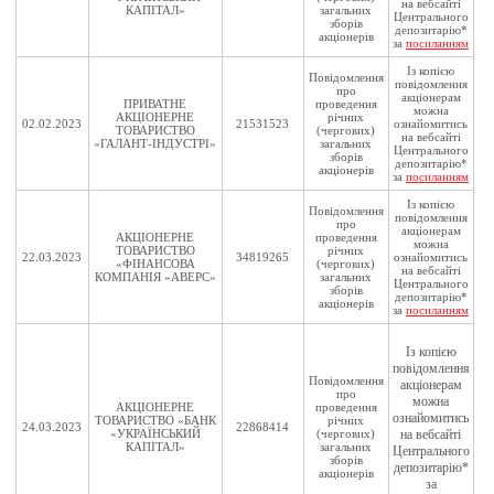
на вебсайті
КАПІТАЛ»
загальних
Центрального
зборів
депозитарію*
акціонерів
за
посиланням
Із копією
Повідомлення
повідомлення
про
акціонерам
ПРИВАТНЕ
проведення
можна
АКЦІОНЕРНЕ
річних
02.02.2023
21531523
ознайомитись
ТОВАРИСТВО
(чергових)
на вебсайті
«ГАЛАНТ-ІНДУСТРІ»
загальних
Центрального
зборів
депозитарію*
акціонерів
за
посиланням
Із копією
Повідомлення
повідомлення
про
акціонерам
АКЦІОНЕРНЕ
проведення
можна
ТОВАРИСТВО
річних
22.03.2023
34819265
ознайомитись
«ФІНАНСОВА
(чергових)
на вебсайті
КОМПАНІЯ «АВЕРС»
загальних
Центрального
зборів
депозитарію*
акціонерів
за
посиланням
Із копією
повідомлення
Повідомлення
акціонерам
про
можна
АКЦІОНЕРНЕ
проведення
ознайомитись
ТОВАРИСТВО «БАНК
річних
24.03.2023
22868414
«УКРАЇНСЬКИЙ
(чергових)
на вебсайті
КАПІТАЛ»
загальних
Центрального
зборів
депозитарію*
акціонерів
за