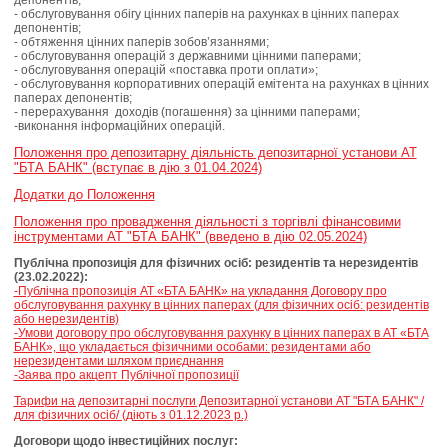
депонентів;
- обслуговування обігу цінних паперів на рахунках в цінних паперах
депонентів;
- обтяження цінних паперів зобов’язаннями;
- обслуговування операцій з державними цінними паперами;
- обслуговування операцій «поставка проти оплати»;
- обслуговування корпоративних операцій емітента на рахунках в цінних
паперах депонентів;
- перерахування доходів (погашення) за цінними паперами;
-виконання інформаційних операцій.
Положення про депозитарну діяльність депозитарної установи АТ
"БТА БАНК" (вступає в дію з 01.04.2024)
Додатки до Положення
Положення про провадження діяльності з торгівлі фінансовими
інструментами АТ "БТА БАНК" (введено в дію 02.05.2024)
Публічна пропозиція для фізичних осіб: резидентів та нерезидентів
(23.02.2022):
-Публічна пропозиція АТ «БТА БАНК» на укладання Договору про
обслуговування рахунку в цінних паперах (для фізичних осіб: резидентів
або нерезидентів)
-Умови договору про обслуговування рахунку в цінних паперах в АТ «БТА
БАНК», що укладається фізичними особами: резидентами або
нерезидентами шляхом приєднання
-Заява про акцепт Публічної пропозиції
Тарифи на депозитарні послуги Депозитарної установи АТ "БТА БАНК" /
для фізичних осіб/ (діють з 01.12.2023 р.)
Договори щодо інвестиційних послуг: