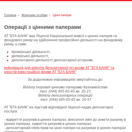
Головна
Фізичним особам
Цінні папери
Операції з цінними паперами
АТ "БТА БАНК" має Ліцензії Національної комісії з цінних паперів та
фондового ринку на здійснення професійної діяльності на фондовому
ринку, а саме:
брокерської діяльності;
дилерської діяльності;
депозитарної діяльності депозитарної установи.
Інформація для клієнтів Депозитарної установи АТ "БТА БАНК" та
клієнтів Інвестиційної фірми АТ "БТА БАНК"
За додатковою інформацією звертайтесь до:
Відділу торгівлі цінними паперами Казначейства
тел. (044) 495-65-65 вн. 20-15
Відділу депозитарних операцій
тел. (044) 495-65-65 вн. 20-57
АТ "БТА БАНК" на підставі відповідної ліцензії надає депозитарні
послуги:
- відкриття рахунків в цінних паперах, внесення змін до анкети рахунку в
цінних паперах, закриття рахунків в цінних паперах;
- депозитарний облік прав на цінні папери на рахунках в цінних паперах