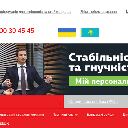
Інформація для акціонерів та стейкхолдерів
Якість обслуговування
М
00 30 45 45
Юридичним особам і ФОП
дитовані страхові компанії
Платіжні картки
Банківські сейфи
Цін
послуг