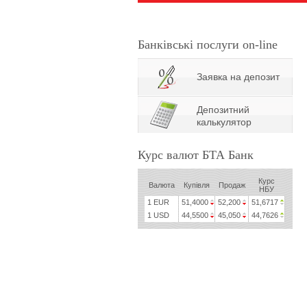
Банківські послуги on-line
Заявка на депозит
Депозитний
калькулятор
Курс валют БТА Банк
Курс
Валюта
Купівля
Продаж
НБУ
1 EUR
51,4000
52,200
51,6717
1 USD
44,5500
45,050
44,7626