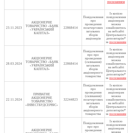
посиланням
Із копією
Повідомлення
повідомлення
про
акціонерам
АКЦІОНЕРНЕ
проведення
можна
ТОВАРИСТВО «БАНК
23.11.2023
22868414
позачергових
ознайомитись
«УКРАЇНСЬКИЙ
загальних
на вебсайті
КАПІТАЛ»
зборів
Центрального
акціонерів
депозитарію*
за
посиланням
Із копією
Повідомлення
повідомлення
про про
акціонерам
АКЦІОНЕРНЕ
проведення
можна
ТОВАРИСТВО «БАНК
(скликання)
28.03.2024
22868414
ознайомитись
«УКРАЇНСЬКИЙ
загальних
на вебсайті
КАПІТАЛ»
зборів
Центрального
акціонерного
депозитарію*
товариства
за
посиланням
Повідомлення
Із копією
про
повідомлення
проведення
акціонерам
ПРИВАТНЕ
(скликання)
можна
АКЦІОНЕРНЕ
22.11.2024
32244823
позачергових
ознайомитись
ТОВАРИСТВО
загальних
на вебсайті
«ІНВЕСТБУДСЕРВІС»
зборів
Центрального
акціонерного
депозитарію*
товариства
за
посиланням
Із копією
Повідомлення
повідомлення
про про
акціонерам
АКЦІОНЕРНЕ
проведення
можна