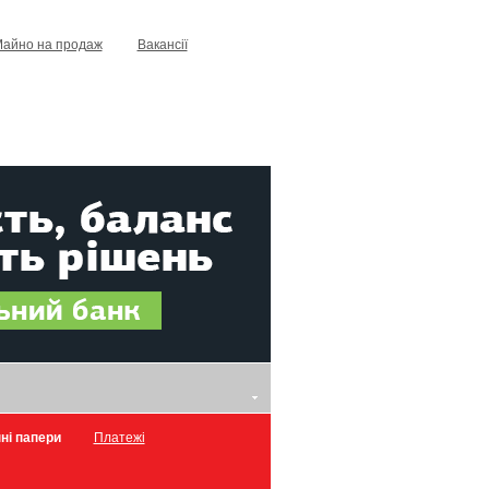
айно на продаж
Вакансії
ні папери
Платежі