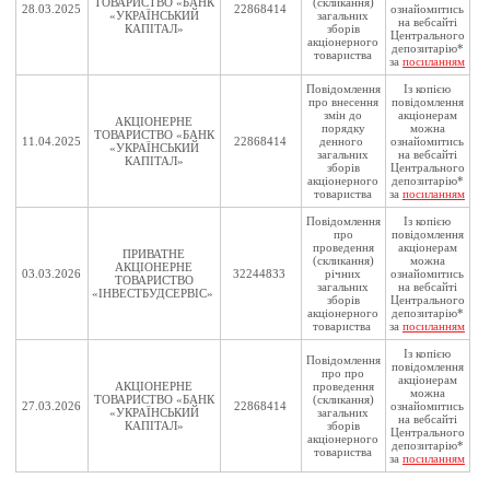
ТОВАРИСТВО «БАНК
(скликання)
28.03.2025
22868414
ознайомитись
«УКРАЇНСЬКИЙ
загальних
на вебсайті
КАПІТАЛ»
зборів
Центрального
акціонерного
депозитарію*
товариства
за
посиланням
Повідомлення
Із копією
про внесення
повідомлення
змін до
акціонерам
АКЦІОНЕРНЕ
порядку
можна
ТОВАРИСТВО «БАНК
11.04.2025
22868414
денного
ознайомитись
«УКРАЇНСЬКИЙ
загальних
на вебсайті
КАПІТАЛ»
зборів
Центрального
акціонерного
депозитарію*
товариства
за
посиланням
Повідомлення
Із копією
про
повідомлення
проведення
акціонерам
ПРИВАТНЕ
(скликання)
можна
АКЦІОНЕРНЕ
03.03.2026
32244833
річних
ознайомитись
ТОВАРИСТВО
загальних
на вебсайті
«ІНВЕСТБУДСЕРВІС»
зборів
Центрального
акціонерного
депозитарію*
товариства
за
посиланням
Із копією
Повідомлення
повідомлення
про про
акціонерам
АКЦІОНЕРНЕ
проведення
можна
ТОВАРИСТВО «БАНК
(скликання)
27.03.2026
22868414
ознайомитись
«УКРАЇНСЬКИЙ
загальних
на вебсайті
КАПІТАЛ»
зборів
Центрального
акціонерного
депозитарію*
товариства
за
посиланням