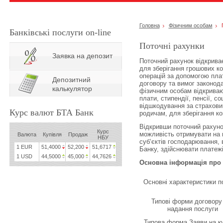
Головна
Фізичним особам
П
Банківські послуги on-line
Поточні рахунки
Заявка на депозит
Поточний рахунок відкриває
для зберігання грошових ко
операцій за допомогою плат
Депозитний
договору та вимог законода
калькулятор
фізичним особам відкриваю
плати, стипендії, пенсії, с
відшкодування за страхови
Курс валют БТА Банк
родичам, для зберігання кош
Відкривши поточний рахун
Курс
можливість отримувати на ц
Валюта
Купівля
Продаж
НБУ
суб‘єктів господарювання, 
1 EUR
51,4000
52,200
51,6717
Банку, здійснювати платежі
1 USD
44,5000
45,000
44,7626
Основна інформація про 
Основні характеристики п
Типові форми договору
надання послуги
Типова форма Заяви на к