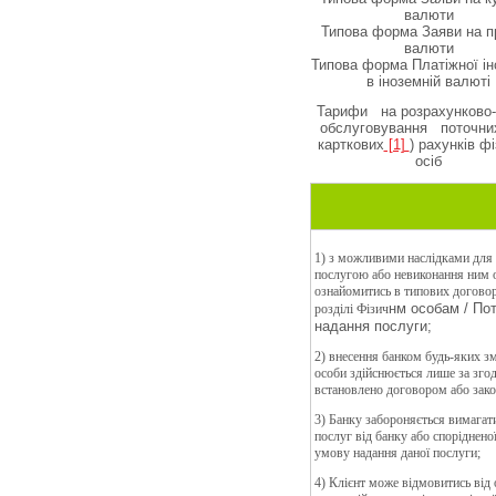
валюти
Типова форма Заяви на 
валюти
Типова форма Платіжної ін
в іноземній валюті
Тарифи на розрахунково-
обслуговування поточних
карткових
[1]
) рахунків ф
осіб
1) з можливими наслідками для 
послугою або невиконання ним 
ознайомитись в типових договора
нм особам / По
розділі Фізич
надання послуги;
2) внесення банком будь-яких зм
особи здійснюється лише за зго
встановлено договором або зак
3) Банку забороняється вимагати
послуг від банку або споріднено
умову надання даної послуги;
4) Клієнт може відмовитись від