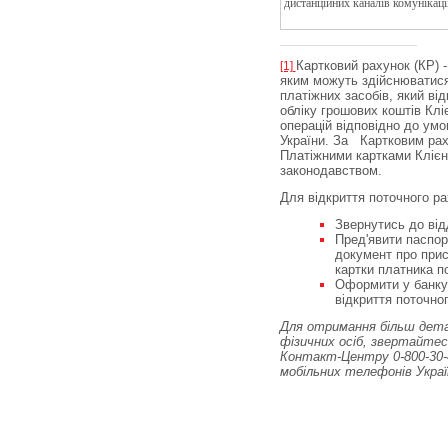
дистанційних каналів комунікації
Картковий рахунок (КР) -
[1]
яким можуть здійснюватися
платіжних засобів, який від
обліку грошових коштів Клі
операцій відповідно до умо
України. За Картковим рах
Платіжними картками Клієнт
законодавством.
Для відкриття поточного р
Звернутись до від
Пред'явити паспор
документ про прис
картки платника по
Оформити у банку 
відкриття поточног
Для отримання більш детал
фізичних осіб, звертайтес
Контакт-Центру
0-800-30
мобільних телефонів Украї