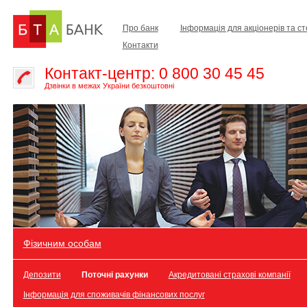
Про банк
Інформація для акціонерів та с
Контакти
Контакт-центр: 0 800 30 45 45
Дзвінки в межах України безкоштовні
Фізичним особам
Депозити
Поточні рахунки
Акредитовані страхові компанії
Інформація для споживачів фінансових послуг