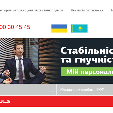
Інформація для акціонерів та стейкхолдерів
Якість обслуговування
М
00 30 45 45
Юридичним особам і ФОП
т-центр