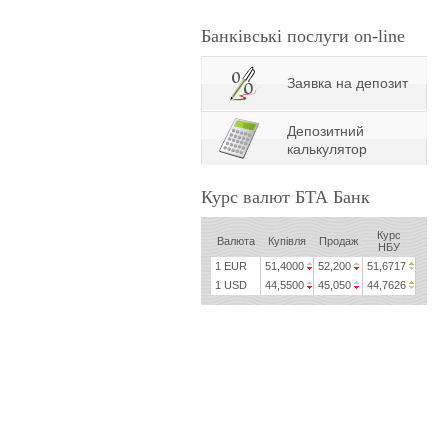
Банківські послуги on-line
Заявка на депозит
Депозитний
калькулятор
Курс валют БТА Банк
Курс
Валюта
Купівля
Продаж
НБУ
1 EUR
51,4000
52,200
51,6717
1 USD
44,5500
45,050
44,7626