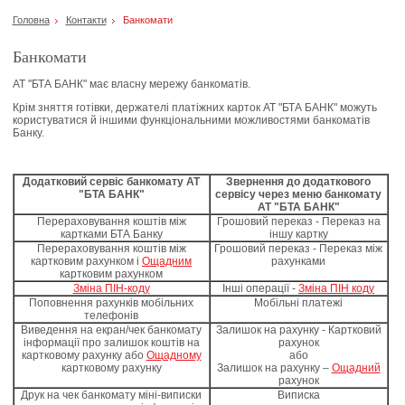
Головна
Контакти
Банкомати
Банкомати
АТ "БТА БАНК" має власну мережу банкоматів.
Крім зняття готівки, держателі платіжних карток АТ "БТА БАНК" можуть
користуватися й іншими функціональними можливостями банкоматів
Банку.
Додатковий сервіс банкомату АТ
Звернення до додаткового
"БТА БАНК"
сервісу через меню банкомату
АТ "БТА БАНК"
Перераховування коштів між
Грошовий переказ - Переказ на
картками БТА Банку
іншу картку
Перераховування коштів між
Грошовий переказ - Переказ між
картковим рахунком і
Ощадним
рахунками
картковим рахунком
Зміна ПІН-коду
Інші операції -
Зміна ПІН коду
Поповнення рахунків мобільних
Мобільні платежі
телефонів
Виведення на екран/чек банкомату
Залишок на рахунку - Картковий
інформації про залишок коштів на
рахунок
картковому рахунку або
Ощадному
або
картковому рахунку
Залишок на рахунку –
Ощадний
рахунок
Друк на чек банкомату міні-виписки
Виписка