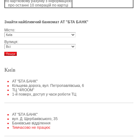
по картковому рахунку з інформацією
про останні 10 операцій по картці
Знайти найближчий банкомат АТ "БТА БАНК"
Місто:
Вулиця:
Пошук
Київ
АТ "БТА БАНК"
Кільцева дорога, вул. Петропавлівська, 6
ТЦ "4ROOM"
1-й поверх, доступ у часи роботи ТЦ
АТ "БТА БАНК"
вул. Д. Щербаківського, 35
Банківське відділення
Тимчасово не працює