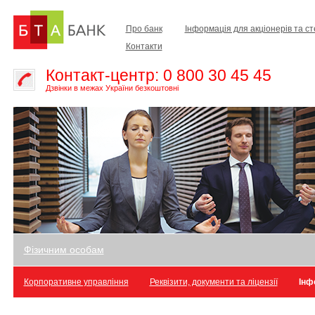
Про банк
Інформація для акціонерів та с
Контакти
Контакт-центр: 0 800 30 45 45
Дзвінки в межах України безкоштовні
Фізичним особам
Корпоративне управління
Реквізити, документи та ліцензії
Інф