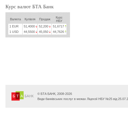
Курс валют БТА Банк
Курс
Валюта
Купівля
Продаж
НБУ
1 EUR
51,4000
52,200
51,6717
1 USD
44,5500
45,050
44,7626
© БТА БАНК, 2008-2026
Види банківських послуг в межах Ліцензії НБУ №25 від 25.07.2