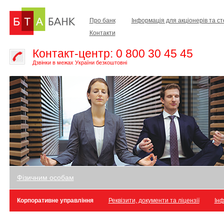
Про банк
Інформація для акціонерів та с
Контакти
Контакт-центр: 0 800 30 45 45
Дзвінки в межах України безкоштовні
Фізичним особам
Корпоративне управління
Реквізити, документи та ліцензії
Інф