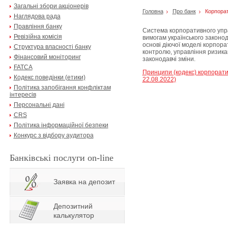
Загальні збори акціонерів
Головна
Про банк
Корпорат
Наглядова рада
Правління банку
Система корпоративного упра
Ревізійна комісія
вимогам українського законод
основі діючої моделі корпора
Структура власності банку
контролю, управління ризика
Фінансовий моніторинг
законодавчі зміни.
FATCA
Принципи (кодекс) корпорати
Кодекс поведінки (етики)
22.08.2022)
Політика запобігання конфліктам
інтересів
Персональні дані
CRS
Політика інформаційної безпеки
Конкурс з відбору аудитора
Банківські послуги on-line
Заявка на депозит
Депозитний
калькулятор