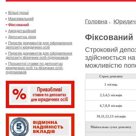
Вільні гроші
Максимальний
Головна
Юридич
Фіксований
Акредитаційний
Фіксований
Депозитна лінія
Перелік документів для оформлення
депозиту юридичних осіб
Строковий депоз
Перелік документів для оформлення
здійснюється на 
депозиту фізичних осіб-підприємців
Процентні ставки по депозитах
можливістю попо
юридичних осіб та фізичних осіб-
підприємців
Строк депозиту
1 місяць
2,3,4,5 місяців
6,7,8,9 місяців
10,11,12,13 місяців
Мінімальна сума депозиту