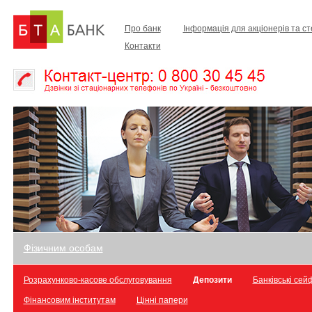
Про банк
Інформація для акціонерів та с
Контакти
Фізичним особам
Розрахунково-касове обслуговування
Депозити
Банківські сей
Фінансовим інститутам
Цінні папери