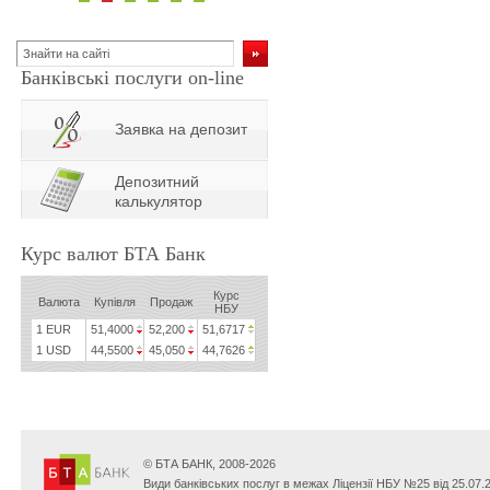
Банківські послуги on-line
Заявка на депозит
Депозитний
калькулятор
Курс валют БТА Банк
Курс
Валюта
Купівля
Продаж
НБУ
1 EUR
51,4000
52,200
51,6717
1 USD
44,5500
45,050
44,7626
© БТА БАНК, 2008-2026
Види банківських послуг в межах Ліцензії НБУ №25 від 25.07.2